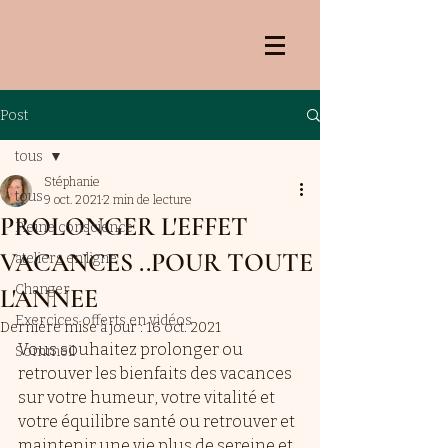
Post
tous
Stéphanie
tous
9 oct. 2021
2 min de lecture
PROLONGER L'EFFET
Pleine conscience
VACANCES ..POUR TOUTE
ateliers en ligne
Changer
L'ANNEE
Exercices offerts en vidéos
Dernière mise à jour :
16 oct. 2021
Vous souhaitez prolonger ou 
Sommeil
retrouver les bienfaits des vacances 
sur votre humeur, votre vitalité et 
votre équilibre santé ou retrouver et 
maintenir une vie plus de sereine et 