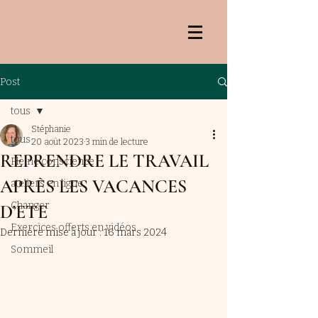
Post
tous
Stéphanie
tous
20 août 2023
3 min de lecture
REPRENDRE LE TRAVAIL
Pleine conscience
APRÈS LES VACANCES
ateliers en ligne
Changer
D’ETE
Exercices offerts en vidéos
Dernière mise à jour :
16 mars 2024
Sommeil