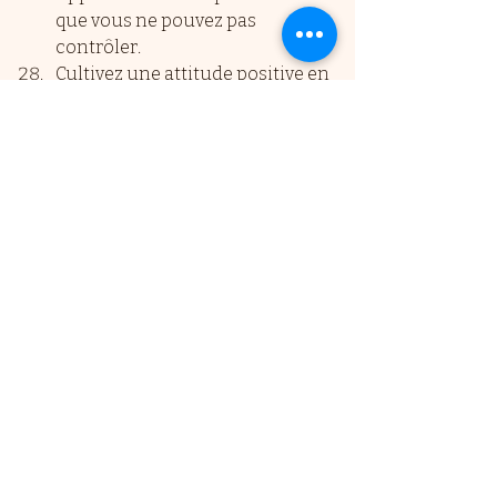
que vous ne pouvez pas 
contrôler.
Cultivez une attitude positive en 
remplaçant les pensées 
négatives par des pensées 
constructives.
Acceptez et embrassez vos 
imperfections, car elles font 
partie de votre unicité.
Souvenez-vous que la joie de 
vivre découle souvent de la 
façon dont vous choisissez de 
percevoir et de réagir aux 
circonstances de la vie.
C'est parti pour la reprise !
Courage à nous 
Stéphanie ☀️