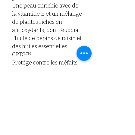
Une peau enrichie avec de 
la vitamine E et un mélange 
de plantes riches en 
antioxydants, dont l’euodia, 
l’huile de pépins de raisin et 
des huiles essentielles 
CPTG™.
Protège contre les méfaits 
de l’exposition au soleil et à 
la lumière bleue grâce à 
une formule végane, non 
comédogène et 
respectueuse des récifs 
coralliens, testée par des 
dermatologues.
Sans phtalates, oxybenzone 