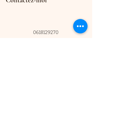
Contactez-moi
0618129270
@Les.copines.zen