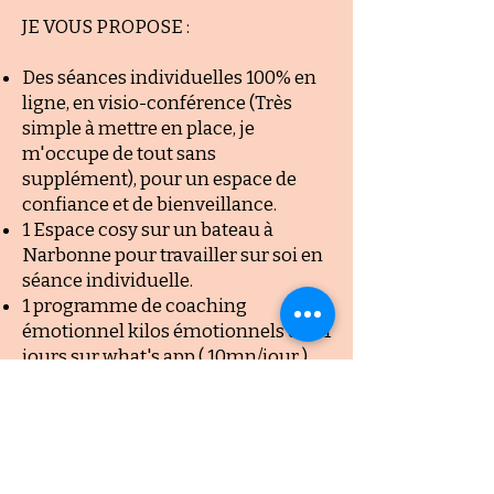
JE VOUS PROPOSE :
Des séances individuelles
100% en
ligne, en visio-conférence (Très
simple à mettre en place, je
m'occupe de tout sans
supplément), pour un espace de
confiance et de bienveillance.
1 Espace cosy sur un bateau à
Narbonne pour travailler sur soi en
séance individuelle.
1 programme de coaching
émotionnel kilos émotionnels de 21
jours sur what's app ( 10mn/jour )
accessible à vie.
1 programme en ligne de libération
émotionnelle de 21 jours pour se
libérer de la colère tristesse
culpabilité charge mentale et stress