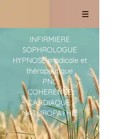
INFIRMIERE
SOPHROLOGUE
HYPNOSE médicale et
thérapeutique
PNL
COHERENCE
CARDIAQUE:
NATUROPATHIE