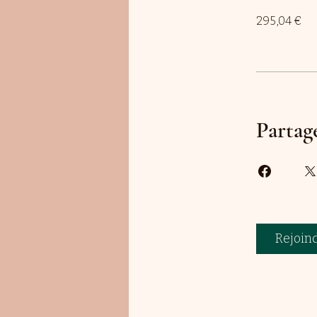
295,04 €
Partag
Rejoin