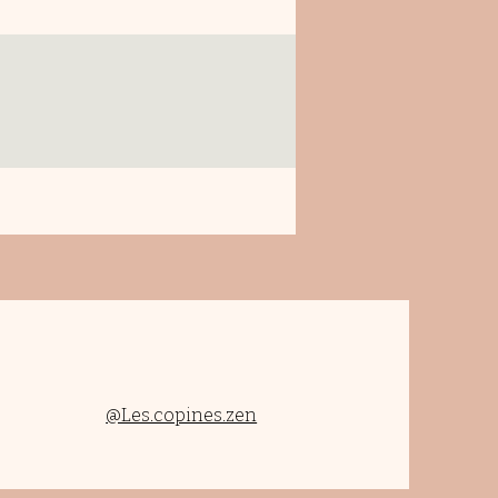
@Les.copines.zen