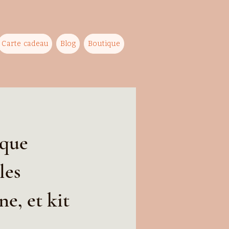
Carte cadeau
Blog
Boutique
ique
les
ne, et kit