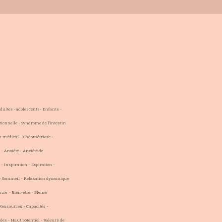
Adultes -adolescents- Enfants -
ionnelle - Syndrome de l'intestin
en médical - Endométriose -
 - Anxiété - Anxiété de
- Inspiration - Expiration -
 - Sommeil - Relaxation dynamique
nce - Bien-être - Pleine
 Ressources - Capacités -
es - Haut potentiel - Valeurs de