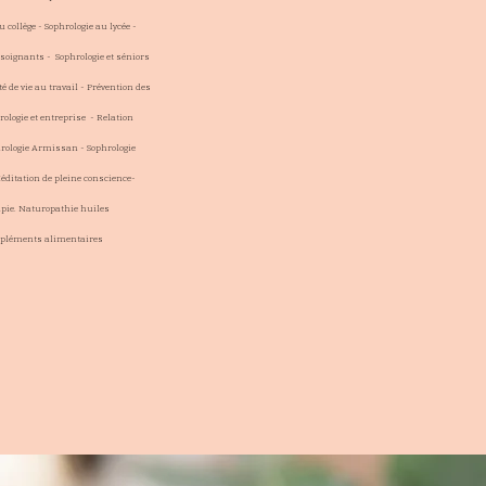
u collège - Sophrologie au lycée -
t soignants - Sophrologie et séniors
 de vie au travail - Prévention des
ologie et entreprise - Relation
hrologie Armissan - Sophrologie
ditation de pleine conscience-
apie.
Naturopathie huiles
mpléments alimentaires