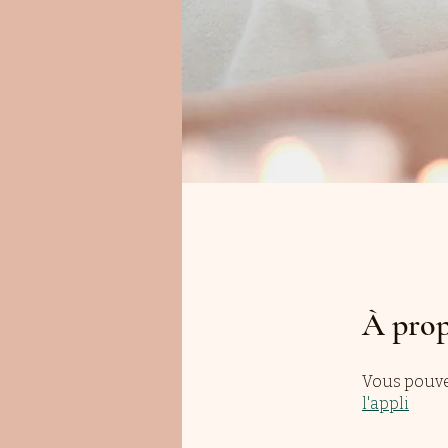
À pro
Vous pouve
l'appli