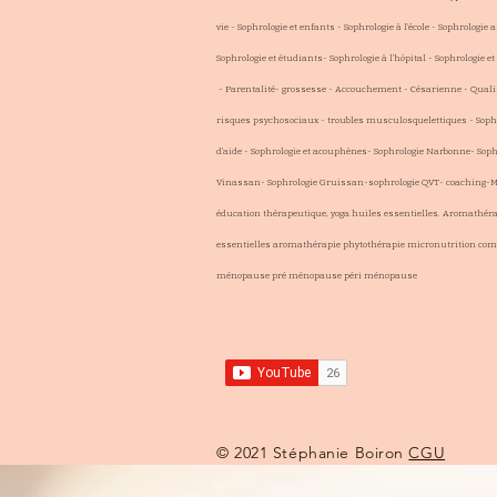
vie - Sophrologie et enfants - Sophrologie à l'école - Sophrologie a
Sophrologie et étudiants- Sophrologie à l'hôpital - Sophrologie e
- Parentalité- grossesse - Accouchement - Césarienne - Qualité
risques psychosociaux - troubles musculosquelettiques - Sophr
d'aide - Sophrologie et acouphènes- Sophrologie Narbonne- Sop
Vinassan- Sophrologie Gruissan-sophrologie QVT- coaching-Mé
éducation thérapeutique, yoga.huiles essentielles. Aromathér
essentielles aromathérapie phytothérapie micronutrition co
ménopause pré ménopause péri ménopause
© 2021 Stéphanie Boiron
CGU