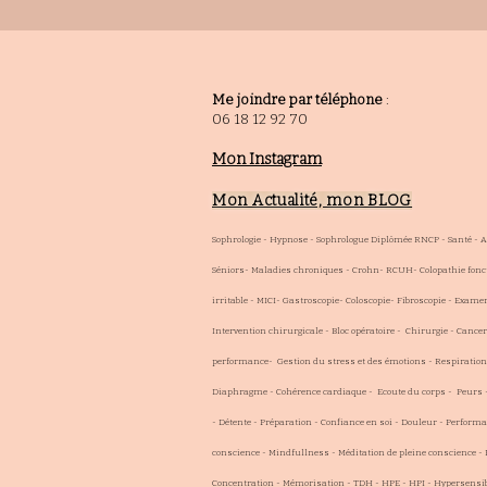
Me joindre par téléphone
:
06 18 12 92 70
Mon Instagram
Mon Actualité, mon BLOG
Sophrologie - Hypnose - Sophrologue Diplômée RNCP - Santé - 
Séniors- Maladies chroniques - Crohn- RCUH- Colopathie fonct
irritable - MICI- Gastroscopie- Coloscopie- Fibroscopie - Exam
Intervention chirurgicale - Bloc opératoire - Chirurgie - Cancer
performance- Gestion du stress et des émotions - Respiration 
Diaphragme - Cohérence cardiaque - Ecoute du corps - Peurs
- Détente - Préparation - Confiance en soi - Douleur - Performa
conscience - Mindfullness - Méditation de pleine conscience -
Concentration - Mémorisation - TDH - HPE - HPI - Hypersensibl