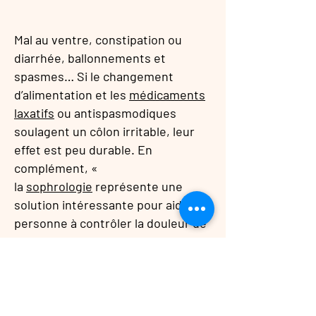
Mal au ventre, constipation ou
diarrhée, ballonnements et
spasmes… Si le changement
d’alimentation et les
médicaments
laxatifs
ou antispasmodiques
soulagent un côlon irritable, leur
effet est peu durable. En
complément, «
la
sophrologie
représente une
solution intéressante pour aider la
personne à contrôler la douleur de
cette pathologie chronique », dit
le Dr Jean-Louis Payen, membre
de la Société nationale française
de gastro-entérologie. Bien que
son efficacité ne soit pas encore