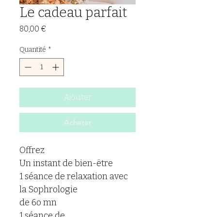
Le cadeau parfait
Prix
80,00 €
Quantité
*
Ajouter
Acheter
Offrez
Un instant de bien-être
1 séance de relaxation avec 
la Sophrologie
de 6o mn
1 séance de