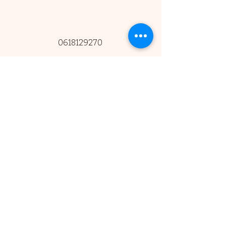
0618129270
@Les.copines.zen