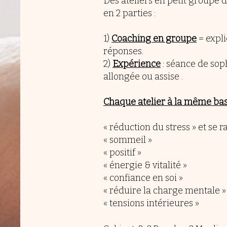
Des ateliers en petit groupe d
en 2 parties :
1)
Coaching en groupe
= expli
réponses.
2)
Expérience
: séance de sop
allongée ou assise .
Chaque atelier à la même bas
« réduction du stress » et se ra
« sommeil »
« positif »
« énergie & vitalité »
« confiance en soi »
« réduire la charge mentale »
« tensions intérieures »