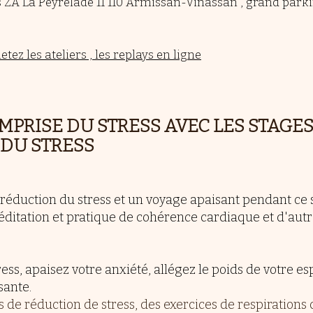
s ZA La Peyrelade 11 110 Armissan-Vinassan , grand park
tez les ateliers , les replays en ligne
MPRISE DU STRESS AVEC LES STAGES
 DU STRESS
réduction du stress et un voyage apaisant pendant ce
méditation et pratique de cohérence cardiaque et d'au
ess, apaisez votre anxiété, allégez le poids de votre e
sante.
de réduction de stress, des exercices de respirations