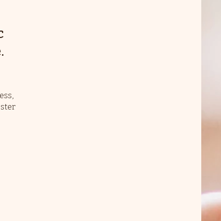
c
.
ess,
oster