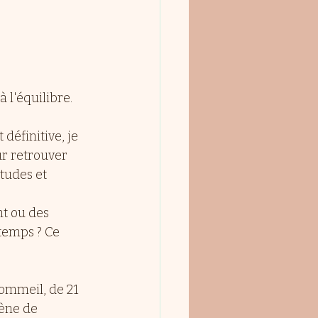
 l'équilibre.
définitive, je 
r retrouver 
tudes et 
t ou des 
temps ? Ce 
ommeil, de 21 
ène de 