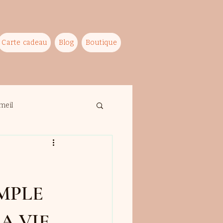
Carte cadeau
Blog
Boutique
meil
MPLE
 VIE.