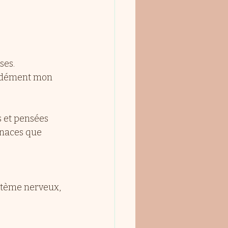
ses. 
ondément mon 
s et pensées 
enaces que 
ystème nerveux, 