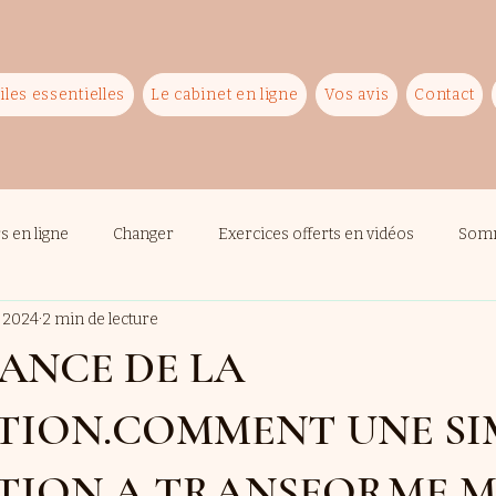
iles essentielles
Le cabinet en ligne
Vos avis
Contact
rs en ligne
Changer
Exercices offerts en vidéos
Som
 2024
2 min de lecture
SANCE DE LA
TION.COMMENT UNE SI
TION A TRANSFORME MA