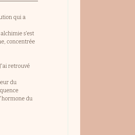
ution qui a 
alchimie s'est 
me, concentrée 
'ai retrouvé 
jeur du 
équence 
 l'hormone du 