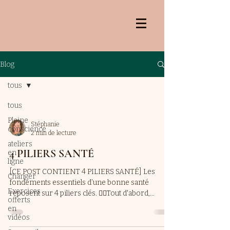
Blog
tous
tous
Pleine
Stéphanie
conscience
2 min de lecture
ateliers
4 PILIERS SANTÉ
en
ligne
[CE POST CONTIENT 4 PILIERS SANTÉ] Les
Changer
fondements essentiels d’une bonne santé
Exercices
reposent sur 4 piliers clés. 🏃‍♀️Tout d'abord,...
offerts
en
vidéos