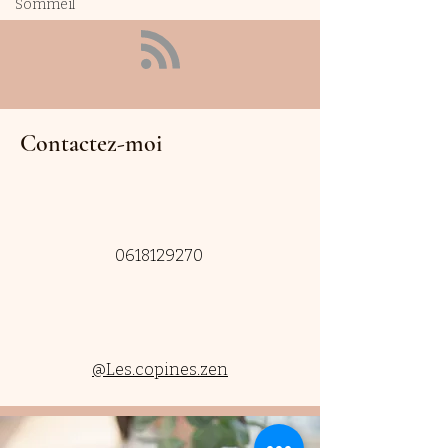
Sommeil
Contactez-moi
0618129270
@Les.copines.zen