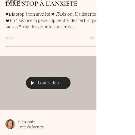
Sommeil
DIRE STOP À L’ANXIÉTÉ
❌Dis stop à ton anxiété ❌ 😇Dis oui à la détente 🥰
❤️En 1 séance tu peux apprendre des techniques
faciles & rapides pour te libérer de...
Load video
Stéphanie
1 min de lecture