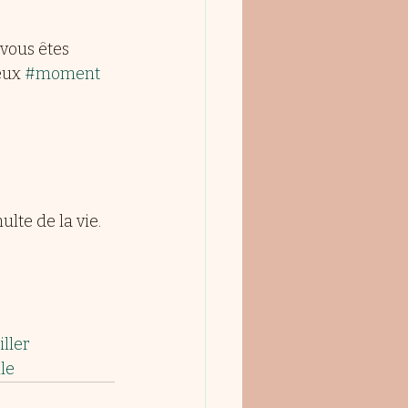
vous êtes 
eux 
#moment
lte de la vie.
iller
le