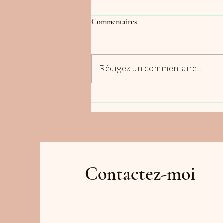
Commentaires
Rédigez un commentaire...
MA CURE DÉTOX
Contactez-moi