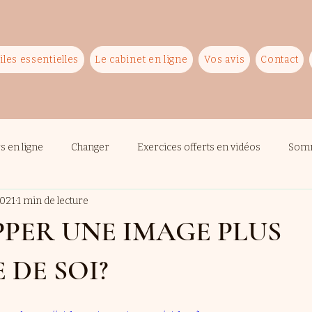
iles essentielles
Le cabinet en ligne
Vos avis
Contact
rs en ligne
Changer
Exercices offerts en vidéos
Som
2021
1 min de lecture
PER UNE IMAGE PLUS
 DE SOI?