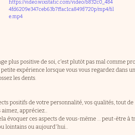
https://video.wixstatic.com/video/b832c0_484
4fd6209e347ceb63b7ffac1ca849f/720p/mp4/fil
e.mp4
e plus positive de soi, c'est plutôt pas mal comme 
 petite expérience lorsque vous vous regardez dans un 
ssez les dents.
ts positifs de votre personnalité, vos qualités, tout de q
 aimez, appréciez...
la évoquer ces aspects de vous-même … peut-être à tr
u lointains ou aujourd'hui...