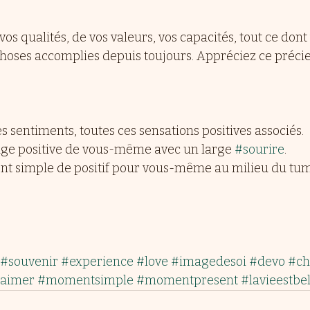
s qualités, de vos valeurs, vos capacités, tout ce dont 
 choses accomplies depuis toujours. Appréciez ce préci
es sentiments, toutes ces sensations positives associés.
age positive de vous-même avec un large 
#sourire
.
t simple de positif pour vous-même au milieu du tumu
#souvenir
#experience
#love
#imagedesoi
#devo
#ch
aimer
#momentsimple
#momentpresent
#lavieestbel