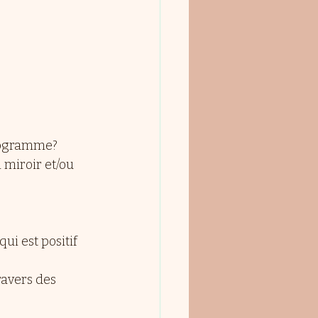
programme?
miroir et/ou 
ui est positif 
avers des 