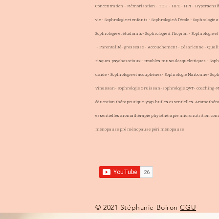
Concentration - Mémorisation - TDH - HPE - HPI - Hypersensibl
vie - Sophrologie et enfants - Sophrologie à l'école - Sophrologie a
Sophrologie et étudiants- Sophrologie à l'hôpital - Sophrologie e
- Parentalité- grossesse - Accouchement - Césarienne - Qualité
risques psychosociaux - troubles musculosquelettiques - Sophr
d'aide - Sophrologie et acouphènes- Sophrologie Narbonne- Sop
Vinassan- Sophrologie Gruissan-sophrologie QVT- coaching-Mé
éducation thérapeutique, yoga.huiles essentielles. Aromathér
essentielles aromathérapie phytothérapie micronutrition co
ménopause pré ménopause péri ménopause
© 2021 Stéphanie Boiron
CGU