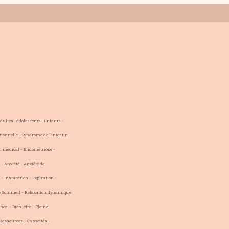
Adultes -adolescents- Enfants -
ionnelle - Syndrome de l'intestin
en médical - Endométriose -
 - Anxiété - Anxiété de
- Inspiration - Expiration -
 - Sommeil - Relaxation dynamique
nce - Bien-être - Pleine
 Ressources - Capacités -