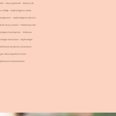
es - Haut potentiel - Valeurs de
u collège - Sophrologie au lycée -
t soignants - Sophrologie et séniors
 de vie au travail - Prévention des
ologie et entreprise - Relation
hrologie Armissan - Sophrologie
ditation de pleine conscience-
apie.
Naturopathie huiles
mpléments alimentaires