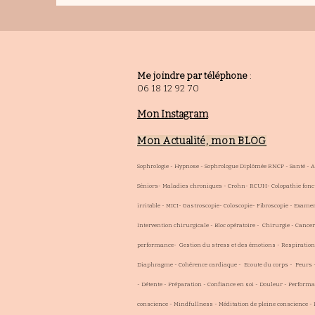
Me joindre par téléphone
:
06 18 12 92 70
Mon Instagram
Mon Actualité, mon BLOG
Sophrologie - Hypnose - Sophrologue Diplômée RNCP - Santé - 
Séniors- Maladies chroniques - Crohn- RCUH- Colopathie fonct
irritable - MICI- Gastroscopie- Coloscopie- Fibroscopie - Exam
Intervention chirurgicale - Bloc opératoire - Chirurgie - Cancer
performance- Gestion du stress et des émotions - Respiration 
Diaphragme - Cohérence cardiaque - Ecoute du corps - Peurs
- Détente - Préparation - Confiance en soi - Douleur - Performa
conscience - Mindfullness - Méditation de pleine conscience -