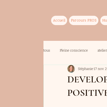
Accueil
Parcours PROS
Hu
tous
Pleine conscience
atelie
Stéphanie
17 nov. 
DEVELOP
POSITIVE