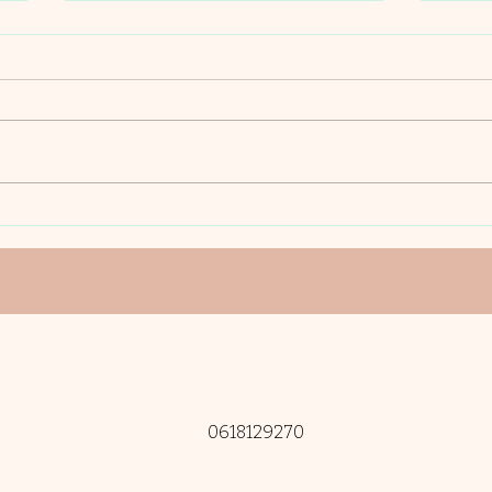
JE V
CON
NAT
Intro
Défin
natur
ense
soins
RDV AVEC SOI: ASTUCE
PUISSANTE
0618129270