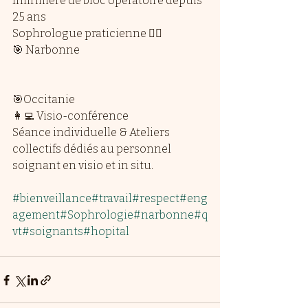
Infirmière de bloc opératoire depuis 
25 ans
Sophrologue praticienne 👩‍⚕️
🎯 Narbonne
🎯Occitanie
👩‍💻 Visio-conférence
Séance individuelle & Ateliers 
collectifs dédiés au personnel 
soignant en visio et in situ.
#bienveillance
#travail
#respect
#eng
agement
#Sophrologie
#narbonne
#q
vt
#soignants
#hopital