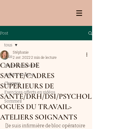
Post
tous
Stéphanie
tous
2 avr. 2022
2 min de lecture
CADRES DE
Pleine conscience
SANTE/CADRES
ateliers en ligne
Changer
SUPERIEURS DE
Exercices offerts en vidéos
SANTE/DRH/DSI/PSYCHOL
Sommeil
OGUES DU TRAVAIL>
ATELIERS SOIGNANTS
[Je suis infirmière de bloc opératoire 