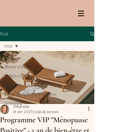
Post
tous
tous
Pleine conscience
ateliers en ligne
Changer
Exercices offerts en vidéos
Sommeil
Stéphanie
19 avr. 2025
5 min de lecture
Programme VIP "Ménopause
Positive" - 1 an de bien-être et