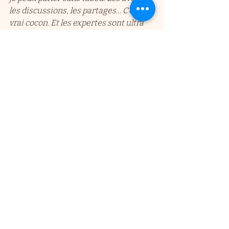
les discussions, les partages… C’est un 
vrai cocon. Et les expertes sont ultra 
disponibles, c’est rare et précieux."
Témoignage 5 : Nadège, 52 ans – 
Marseille
"Grâce à Ménopause 
Positive, j’ai appris à écouter mon 
corps. J’ai adopté des routines simples 
mais efficaces, je me sens beaucoup 
plus ancrée. Et le fait de bénéficier de 
-25% sur les produits doterra m’a 
permis d’essayer des choses que je 
n’aurais jamais osé acheter 
autrement. Aujourd’hui, je me sens 
autonome dans ma gestion de la 
ménopause."