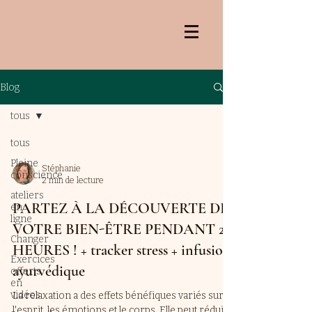
Blog
tous
tous
Pleine
Stéphanie
conscience
2 min de lecture
ateliers
PARTEZ À LA DÉCOUVERTE DE
en
ligne
VOTRE BIEN-ÊTRE PENDANT 2
Changer
HEURES ! + tracker stress + infusion
Exercices
ayurvédique
offerts
en
vidéos
La relaxation a des effets bénéfiques variés sur
l'esprit, les émotions et le corps. Elle peut réduire