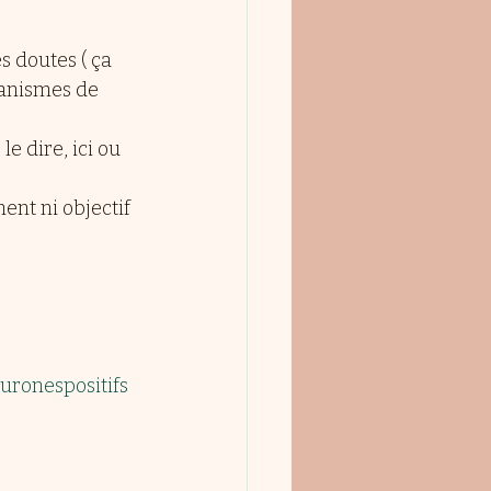
s doutes ( ça 
canismes de 
e dire, ici ou 
nt ni objectif 
uronespositifs