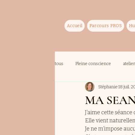
Accueil
Parcours PROS
Hu
tous
Pleine conscience
atelie
Stéphanie
18 juil. 
MA SEA
J’aime cette séance 
Elle vient naturelle
Je ne m’impose aucun