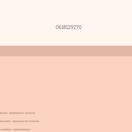
0618129270
Adultes -adolescents- Enfants -
ionnelle - Syndrome de l'intestin
en médical - Endométriose -