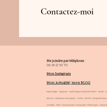
Contactez-moi
Me joindre par téléphone
:
06 18 12 92 70
Mon Instagram
Mon Actualité, mon BLOG
Sophrologie - Hypnose - Sophrologue Diplômée RNCP - Santé - 
Séniors- Maladies chroniques - Crohn- RCUH- Colopathie fonct
irritable - MICI- Gastroscopie- Coloscopie- Fibroscopie - Exam