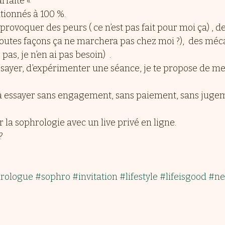
faite « 
ionnés à 100 %.
provoquer des peurs ( ce n’est pas fait pour moi ça) , de
outes façons ça ne marchera pas chez moi ?),  des mé
as, je n’en ai pas besoin)  .
essayer, d’expérimenter une séance, je te propose de me l
 à essayer sans engagement, sans paiement, sans jugeme
ir la sophrologie avec un live privé en ligne.
?
rologue
#sophro
#invitation
#lifestyle
#lifeisgood
#ne