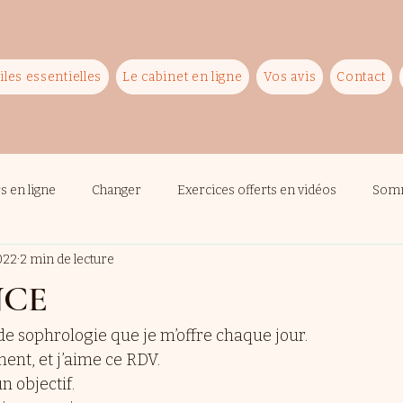
iles essentielles
Le cabinet en ligne
Vos avis
Contact
rs en ligne
Changer
Exercices offerts en vidéos
Som
2022
2 min de lecture
NCE
de sophrologie que je m’offre chaque jour. 
ment, et j’aime ce RDV.
 objectif.