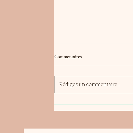
Commentaires
Rédigez un commentaire...
MA CURE DÉTOX