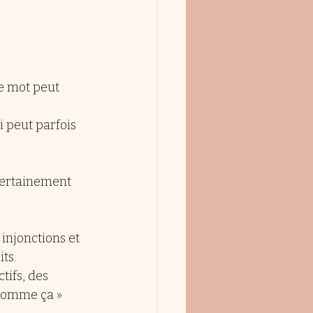
e mot peut 
 peut parfois 
 certainement 
injonctions et 
ts.
tifs, des 
t comme ça »