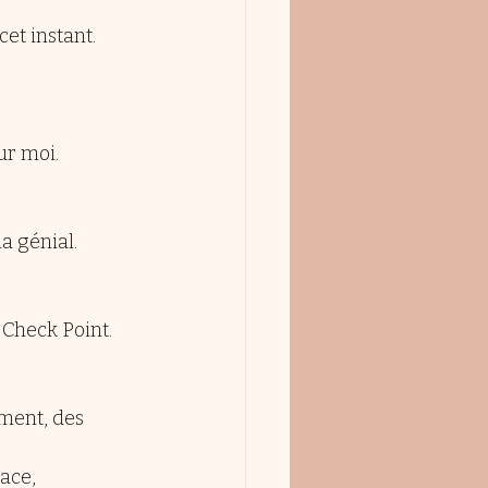
et instant.
ur moi.
a génial. 
 Check Point.
ement, des 
ace, 