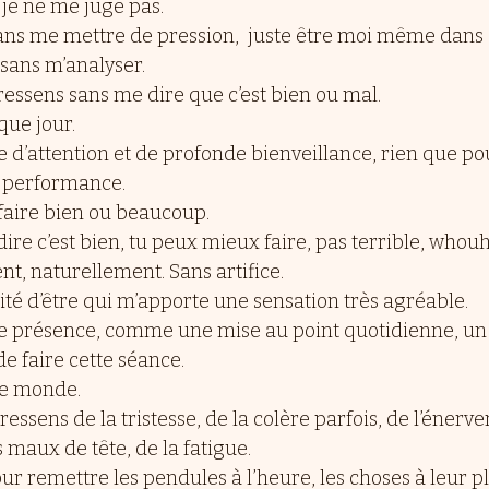
je ne me juge pas.
sans me mettre de pression,  juste être moi même dans c
 sans m’analyser. 
 ressens sans me dire que c’est bien ou mal.
que jour.
 d’attention et de profonde bienveillance, rien que po
a performance.
 faire bien ou beaucoup.
re c’est bien, tu peux mieux faire, pas terrible, whouh
t, naturellement. Sans artifice.
icité d’être qui m’apporte une sensation très agréable.
de présence, comme une mise au point quotidienne, un
de faire cette séance.  
le monde.
e ressens de la tristesse, de la colère parfois, de l’énerv
 maux de tête, de la fatigue.
r remettre les pendules à l’heure, les choses à leur pl