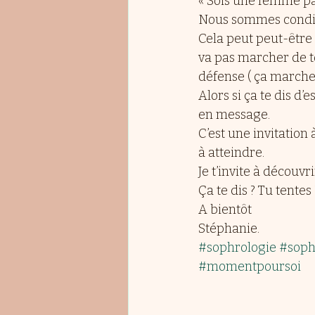
« Sois une femme par
Nous sommes condit
Cela peut peut-être 
va pas marcher de t
défense ( ça marche p
Alors si ça te dis d’
en message.
C’est une invitation
à atteindre.
Je t’invite à découvr
Ça te dis ? Tu tentes 
A bientôt 
Stéphanie.
#sophrologie
#soph
#momentpoursoi